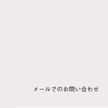
た
代金引換
チャット
チャット接客
抽選商
は
バースデークーポン
パスワード
プッシュ通
ま
メールアドレス
メールマガジン
や
予約商品
ら
ラッピング
レビュー
ログイン
A-Z
GMO-PG送金サービス
LINE
UAクラブ
U
メールでのお問い合わせ