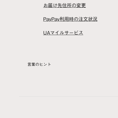
お届け先住所の変更
PayPay利用時の注文状況
UAマイルサービス
言葉のヒント
あ
アウトレット
あと払いペイディ
エラー
か
会員ステージ
株主優待券
ギフトカード
さ
在庫
サイズ
修理
裾上げ
スター
送料