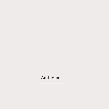
置き配
お取り置き
お取り寄せ
お直し
お直し値引き特典
おまとめ
And
More
キャンセル
クーポン
クレジットカード
交換