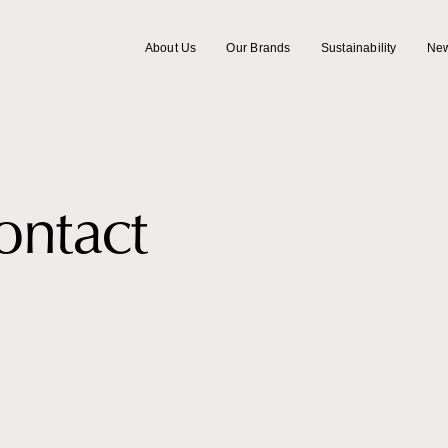
A
b
o
u
t
U
s
O
u
r
B
r
a
n
d
s
S
u
s
t
a
i
n
a
b
i
l
i
t
y
N
e
A
b
o
u
t
U
s
O
u
r
B
r
a
n
d
s
S
u
s
t
a
i
n
a
b
i
l
i
t
y
N
e
o
n
t
a
c
t